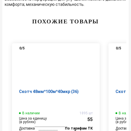
комфорта; механическую стабильность.
ПОХОЖИЕ ТОВАРЫ
0
/5
0
/5
Скотч 48мм*100м*40мкр (36)
Скотч 
В наличии
1895 шт
В нали
Цена за единицу
Цена за 
55
(в рублях)
(в рублях
Доставка
По тарифам ТК
Доставк