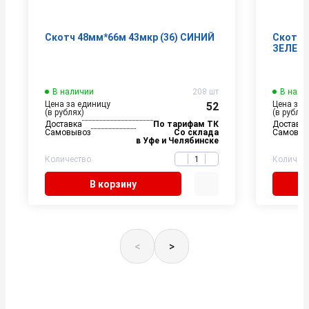
Скотч 48мм*66м 43мкр (36) СИНИЙ
Скотч 
ЗЕЛЕН
В наличии
208 шт
В нали
Цена за единицу
Цена за 
52
(в рублях)
(в рублях
Доставка
По тарифам ТК
Доставк
Самовывоз
Со склада
Самовыв
в Уфе и Челябинске
Количество
Количес
В корзину
<
>