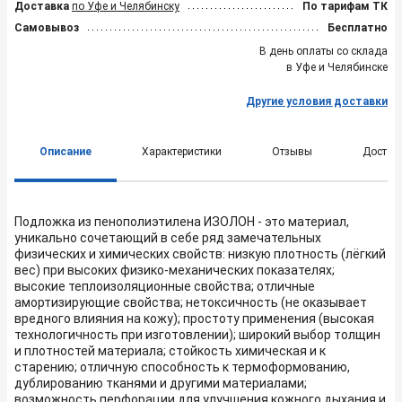
Доставка
по Уфе и Челябинску
По тарифам ТК
Самовывоз
Бесплатно
В день оплаты со склада
в Уфе и Челябинске
Другие условия доставки
Описание
Характеристики
Отзывы
Достав
Подложка из пенополиэтилена ИЗОЛОН - это материал,
уникально сочетающий в себе ряд замечательных
физических и химических свойств: низкую плотность (лёгкий
вес) при высоких физико-механических показателях;
высокие теплоизоляционные свойства; отличные
амортизирующие свойства; нетоксичность (не оказывает
вредного влияния на кожу); простоту применения (высокая
технологичность при изготовлении); широкий выбор толщин
и плотностей материала; стойкость химическая и к
старению; отличную способность к термоформованию,
дублированию тканями и другими материалами;
возможность перфорации для улучшения кожного дыхания и