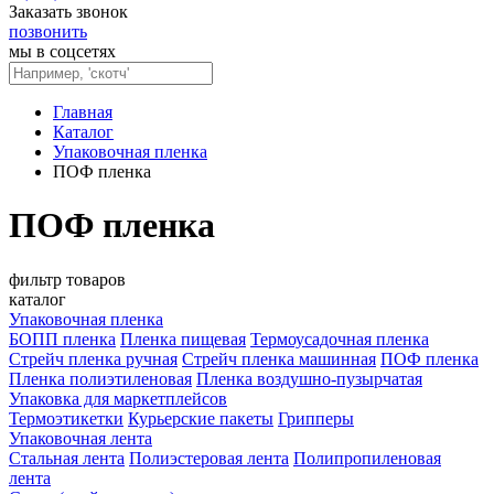
Заказать звонок
позвонить
мы в соцсетях
Главная
Каталог
Упаковочная пленка
ПОФ пленка
ПОФ пленка
фильтр товаров
каталог
Упаковочная пленка
БОПП пленка
Пленка пищевая
Термоусадочная пленка
Стрейч пленка ручная
Стрейч пленка машинная
ПОФ пленка
Пленка полиэтиленовая
Пленка воздушно-пузырчатая
Упаковка для маркетплейсов
Термоэтикетки
Курьерские пакеты
Грипперы
Упаковочная лента
Стальная лента
Полиэстеровая лента
Полипропиленовая
лента