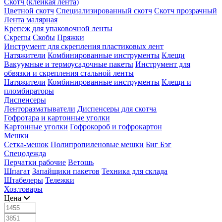
Скотч (клейкая лента)
Цветной скотч
Специализированный скотч
Скотч прозрачный
Лента малярная
Крепеж для упаковочной ленты
Скрепы
Скобы
Пряжки
Инструмент для скрепления пластиковых лент
Натяжители
Комбинированные инструменты
Клещи
Вакуумные и термоусадочные пакеты
Инструмент для
обвязки и скрепления стальной ленты
Натяжители
Комбинированные инструменты
Клещи и
пломбираторы
Диспенсеры
Ленторазматыватели
Диспенсеры для скотча
Гофротара и картонные уголки
Картонные уголки
Гофрокороб и гофрокартон
Мешки
Сетка-мешок
Полипропиленовые мешки
Биг Бэг
Спецодежда
Перчатки рабочие
Ветошь
Шпагат
Запайщики пакетов
Техника для склада
Штабелеры
Тележки
Хоз.товары
Цена