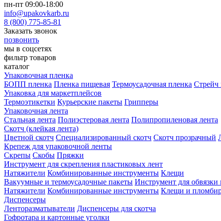
пн-пт 09:00-18:00
info@upakovkarb.ru
8 (800) 775-85-81
Заказать звонок
позвонить
мы в соцсетях
фильтр товаров
каталог
Упаковочная пленка
БОПП пленка
Пленка пищевая
Термоусадочная пленка
Стрейч 
Упаковка для маркетплейсов
Термоэтикетки
Курьерские пакеты
Грипперы
Упаковочная лента
Стальная лента
Полиэстеровая лента
Полипропиленовая лента
Скотч (клейкая лента)
Цветной скотч
Специализированный скотч
Скотч прозрачный
Крепеж для упаковочной ленты
Скрепы
Скобы
Пряжки
Инструмент для скрепления пластиковых лент
Натяжители
Комбинированные инструменты
Клещи
Вакуумные и термоусадочные пакеты
Инструмент для обвязки 
Натяжители
Комбинированные инструменты
Клещи и пломби
Диспенсеры
Ленторазматыватели
Диспенсеры для скотча
Гофротара и картонные уголки