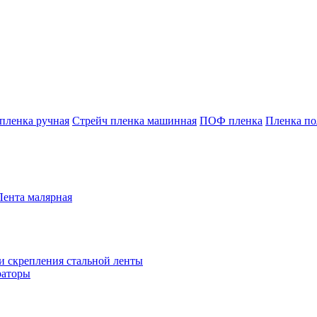
пленка ручная
Стрейч пленка машинная
ПОФ пленка
Пленка по
Лента малярная
и скрепления стальной ленты
раторы