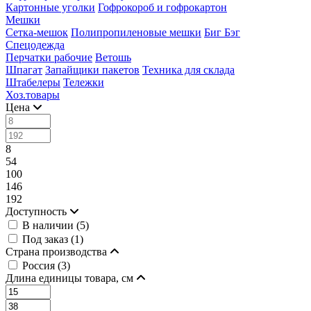
Картонные уголки
Гофрокороб и гофрокартон
Мешки
Сетка-мешок
Полипропиленовые мешки
Биг Бэг
Спецодежда
Перчатки рабочие
Ветошь
Шпагат
Запайщики пакетов
Техника для склада
Штабелеры
Тележки
Хоз.товары
Цена
8
54
100
146
192
Доступность
В наличии (
5
)
Под заказ (
1
)
Страна производства
Россия (
3
)
Длина единицы товара, см