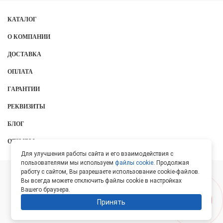
КАТАЛОГ
О КОМПАНИИ
ДОСТАВКА
ОПЛАТА
ГАРАНТИИ
РЕКВИЗИТЫ
БЛОГ
ОТЗЫВЫ
Для улучшения работы сайта и его взаимодействия с
пользователями мы используем
файлы cookie
. Продолжая
работу с сайтом, Вы разрешаете использование cookie-файлов.
ООО «Протон», 2026
Вы всегда можете отключить файлы cookie в настройках
Вашего браузера.
Лидер Поиска —
SEO-оптимизация сайтов
Принять
Политика конфиденциальности