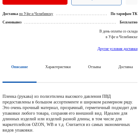
Доставка
по Уфе и Челябинску
По тарифам ТК
Самовывоз
Бесплатно
В день оплаты со склада
в Уфе и Челябинске
Другие условия доставки
Описание
Характеристики
Отзывы
Доставка
Пленка (рукава) из полиэтилена высокого давления ПВД
предоставлены в большом ассортименте и широком размерном ряду.
Это очень прочный материал, прозрачный, герметичный подходит для
упаковки любого товара, сохраняя его внешний вид. Идеален для
длинных изделий или изделий разной длины, в том числе для
маркетплейсов OZON, WB и т.д. Считается из самых экономичных
видов упаковки.