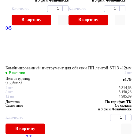
в Уфе и Челябинске
в Уфе и Челябинске
Количество
Количество
В корзину
В корзину
0
/5
Комбинированный инструмент для обвязки ПП лентой ST13 -12мм
В наличии
4 шт
Цена за единицу
5479
(в рублях)
4 шт
5 314,63
8 шт
5 150,26
12 шт
4 985,89
Доставка
По тарифам ТК
Самовывоз
Со склада
в Уфе и Челябинске
Количество
В корзину
0
/5