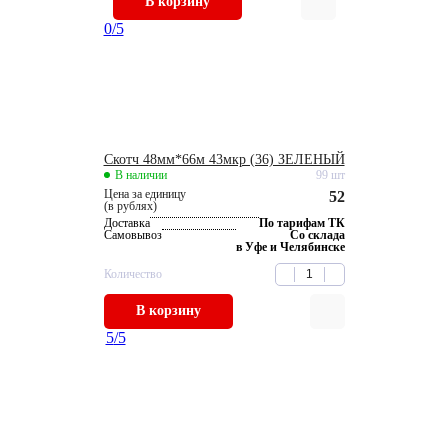
В корзину
0
/5
Скотч 48мм*66м 43мкр (36) ЗЕЛЕНЫЙ
В наличии
99 шт
Цена за единицу
52
(в рублях)
Доставка
По тарифам ТК
Самовывоз
Со склада
в Уфе и Челябинске
Количество
В корзину
5
/5