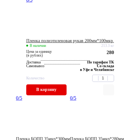
Пленка полиэтиленовая рукав 200мм*100мкр.
В наличии
213.3 кг
Цена за единицу
280
(в рублях)
Доставка
По тарифам ТК
Самовывоз
Со склада
в Уфе и Челябинске
Количество
В корзину
0
/5
0
/5
Пленка БОПП 35мкр*300мм
Пленка БОПП 35мкр*280мм