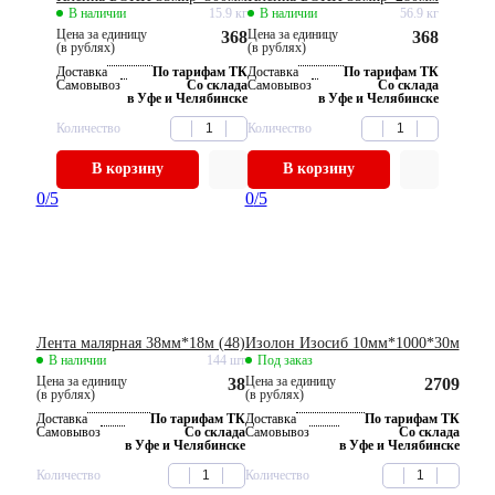
В наличии
15.9 кг
В наличии
56.9 кг
Цена за единицу
Цена за единицу
368
368
(в рублях)
(в рублях)
Доставка
По тарифам ТК
Доставка
По тарифам ТК
Самовывоз
Со склада
Самовывоз
Со склада
в Уфе и Челябинске
в Уфе и Челябинске
Количество
Количество
В корзину
В корзину
0
/5
0
/5
Лента малярная 38мм*18м (48)
Изолон Изосиб 10мм*1000*30м
В наличии
144 шт
Под заказ
Цена за единицу
Цена за единицу
38
2709
(в рублях)
(в рублях)
Доставка
По тарифам ТК
Доставка
По тарифам ТК
Самовывоз
Со склада
Самовывоз
Со склада
в Уфе и Челябинске
в Уфе и Челябинске
Количество
Количество