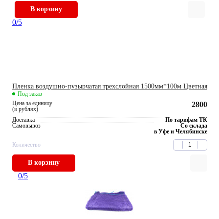
В корзину
0
/5
Пленка воздушно-пузырчатая трехслойная 1500мм*100м Цветная
Под заказ
Цена за единицу
2800
(в рублях)
Доставка
По тарифам ТК
Самовывоз
Со склада
в Уфе и Челябинске
Количество
В корзину
0
/5