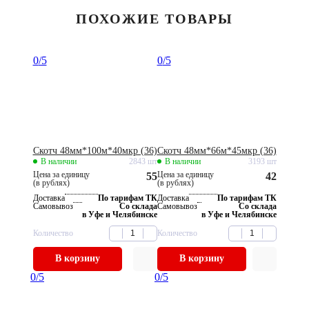
ПОХОЖИЕ ТОВАРЫ
0
/5
0
/5
Скотч 48мм*100м*40мкр (36)
Скотч 48мм*66м*45мкр (36)
В наличии
2843 шт
В наличии
3193 шт
Цена за единицу
Цена за единицу
55
42
(в рублях)
(в рублях)
Доставка
По тарифам ТК
Доставка
По тарифам ТК
Самовывоз
Со склада
Самовывоз
Со склада
в Уфе и Челябинске
в Уфе и Челябинске
Количество
Количество
В корзину
В корзину
0
/5
0
/5