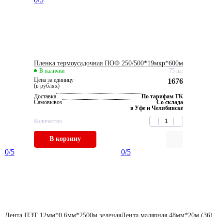
Пленка термоусадочная ПОФ 250/500*19мкр*600м
В наличии
75 шт
Цена за единицу
1676
(в рублях)
Доставка
По тарифам ТК
Самовывоз
Со склада
в Уфе и Челябинске
Количество
В корзину
0
/5
0
/5
Лента ПЭТ 12мм*0,6мм*2500м зеленая
Лента малярная 48мм*20м (36)