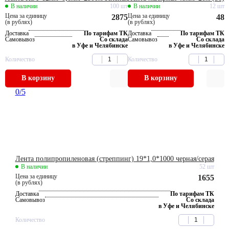
В наличии
100 шт
В наличии
12 шт
Цена за единицу
Цена за единицу
2875
48
(в рублях)
(в рублях)
Доставка
По тарифам ТК
Доставка
По тарифам ТК
Самовывоз
Со склада
Самовывоз
Со склада
в Уфе и Челябинске
в Уфе и Челябинске
Количество
Количество
В корзину
В корзину
0
/5
Лента полипропиленовая (стреппинг) 19*1,0*1000 черная/серая
В наличии
52 шт
Цена за единицу
1655
(в рублях)
Доставка
По тарифам ТК
Самовывоз
Со склада
в Уфе и Челябинске
Количество