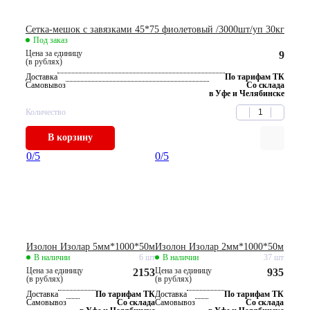
Сетка-мешок с завязками 45*75 фиолетовый /3000шт/уп 30кг
Под заказ
Цена за единицу
9
(в рублях)
Доставка
По тарифам ТК
Самовывоз
Со склада
в Уфе и Челябинске
Количество
В корзину
0
/5
0
/5
Изолон Изолар 5мм*1000*50м
Изолон Изолар 2мм*1000*50м
В наличии
6 шт
В наличии
37 шт
Цена за единицу
Цена за единицу
2153
935
(в рублях)
(в рублях)
Доставка
По тарифам ТК
Доставка
По тарифам ТК
Самовывоз
Со склада
Самовывоз
Со склада