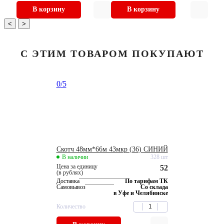
В корзину
В корзину
<
>
С ЭТИМ ТОВАРОМ ПОКУПАЮТ
0
/5
Скотч 48мм*66м 43мкр (36) СИНИЙ
В наличии
328 шт
Цена за единицу
52
(в рублях)
Доставка
По тарифам ТК
Самовывоз
Со склада
в Уфе и Челябинске
Количество