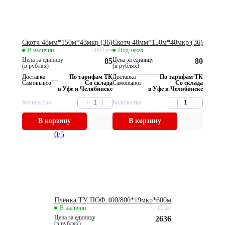
Скотч 48мм*150м*43мкр (36)
Скотч 48мм*150м*40мкр (36)
В наличии
2693 шт
Под заказ
Цена за единицу
Цена за единицу
85
80
(в рублях)
(в рублях)
Доставка
По тарифам ТК
Доставка
По тарифам ТК
Самовывоз
Со склада
Самовывоз
Со склада
в Уфе и Челябинске
в Уфе и Челябинске
Количество
Количество
В корзину
В корзину
0
/5
Пленка ТУ ПОФ 400/800*19мкр*600м
В наличии
15 шт
Цена за единицу
2636
(в рублях)